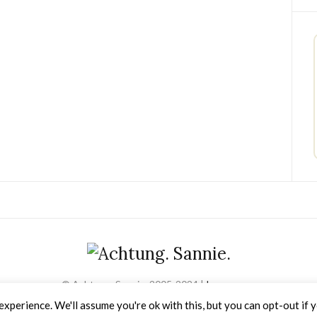
© Achtung. Sannie. 2005-2024 |
Impressum
Olsen WordPress Theme
von
CSSIgniter
xperience. We'll assume you're ok with this, but you can opt-out if 