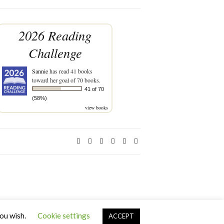
2026 Reading
Challenge
Sannie
has read 41 books
toward her goal of 70 books.
41 of 70
(58%)
view books
you wish.
Cookie settings
ACCEPT