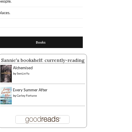
people.
places.
Books
Sannie's bookshelf: currently-reading
Alchemised
by
SenLinYu
Every Summer After
by
Carley Fortune