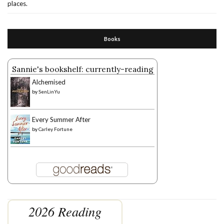
places.
Books
Sannie's bookshelf: currently-reading
Alchemised
by
SenLinYu
Every Summer After
by
Carley Fortune
2026 Reading