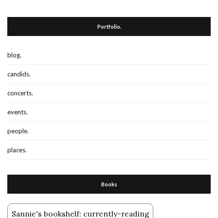
Portfolio.
blog.
candids.
concerts.
events.
people.
places.
Books
Sannie's bookshelf: currently-reading