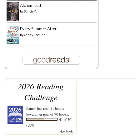
Alchemised
by
SenLinYu
Every Summer After
by
Carley Fortune
2026 Reading
Challenge
Sannie
has read 41 books
toward her goal of 70 books.
41 of 70
(58%)
view books