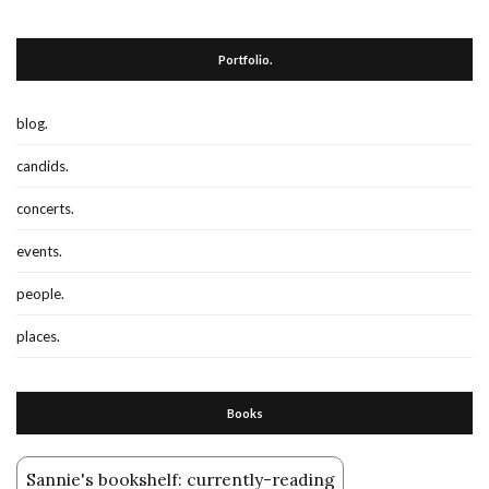
Portfolio.
blog.
candids.
concerts.
events.
people.
places.
Books
Sannie's bookshelf: currently-reading