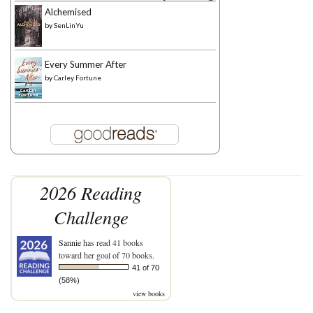
Alchemised
by
SenLinYu
Every Summer After
by
Carley Fortune
2026 Reading
Challenge
Sannie
has read 41 books
toward her goal of 70 books.
41 of 70
(58%)
view books