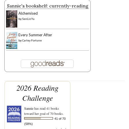
Sannie's bookshelf: currently-reading
Alchemised
by
SenLinYu
Every Summer After
by
Carley Fortune
2026 Reading
Challenge
Sannie
has read 41 books
toward her goal of 70 books.
41 of 70
(58%)