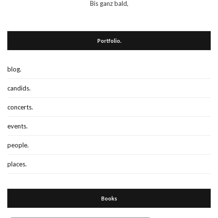
Bis ganz bald,
Portfolio.
blog.
candids.
concerts.
events.
people.
places.
Books