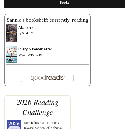
Books
Sannie's bookshelf: currently-reading
Alchemised
by
SenLinYu
Every Summer After
by
Carley Fortune
2026 Reading
Challenge
Sannie
has read 41 books
toward her goal of 70 books.