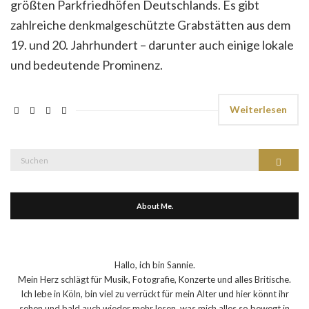
größten Parkfriedhöfen Deutschlands. Es gibt
zahlreiche denkmalgeschützte Grabstätten aus dem
19. und 20. Jahrhundert – darunter auch einige lokale
und bedeutende Prominenz.
Weiterlesen
Suche
Suchen
nach:
About Me.
Hallo, ich bin Sannie.
Mein Herz schlägt für Musik, Fotografie, Konzerte und alles Britische.
Ich lebe in Köln, bin viel zu verrückt für mein Alter und hier könnt ihr
sehen und bald auch wieder mehr lesen, was mich alles so bewegt in