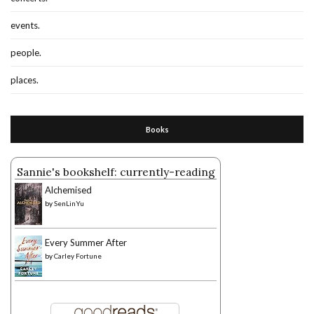
events.
people.
places.
Books
Sannie's bookshelf: currently-reading
Alchemised
by
SenLinYu
Every Summer After
by
Carley Fortune