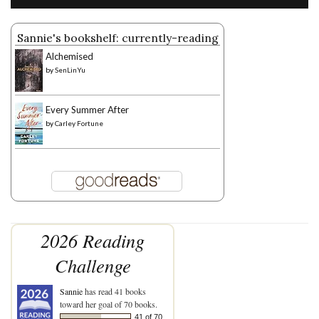
Sannie's bookshelf: currently-reading
Alchemised
by
SenLinYu
Every Summer After
by
Carley Fortune
2026 Reading
Challenge
Sannie
has read 41 books
toward her goal of 70 books.
41 of 70