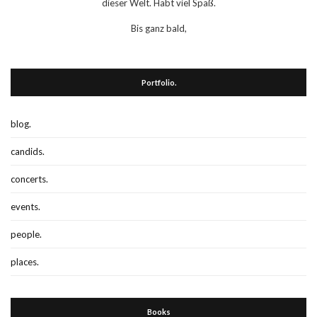
dieser Welt. Habt viel Spaß.
Bis ganz bald,
Portfolio.
blog.
candids.
concerts.
events.
people.
places.
Books