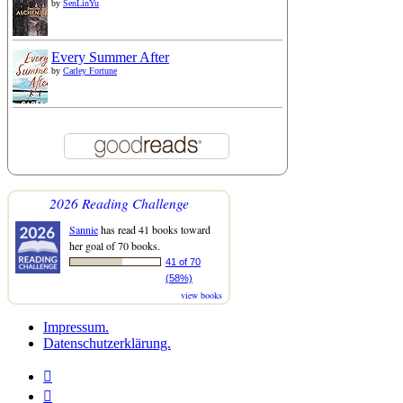
by
SenLinYu
Every Summer After
by
Carley Fortune
2026 Reading Challenge
Sannie
has read 41 books toward
her goal of 70 books.
41 of 70
(58%)
view books
Impressum.
Datenschutzerklärung.