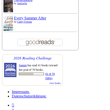
by
SenLinYu
Every Summer After
by
Carley Fortune
2026 Reading Challenge
Sannie
has read 41 books toward
her goal of 70 books.
41 of 70
(58%)
view books
Impressum.
Datenschutzerklärung.