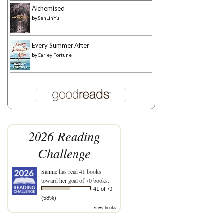
Alchemised
by
SenLinYu
Every Summer After
by
Carley Fortune
2026 Reading
Challenge
Sannie
has read 41 books
toward her goal of 70 books.
41 of 70
(58%)
view books