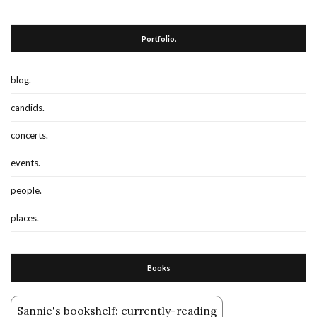
Portfolio.
blog.
candids.
concerts.
events.
people.
places.
Books
Sannie's bookshelf: currently-reading