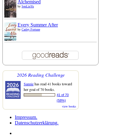
Alchemised
by
SenLinYu
Every Summer After
by
Carley Fortune
2026 Reading Challenge
Sannie
has read 41 books toward
her goal of 70 books.
41 of 70
(58%)
view books
Impressum.
Datenschutzerklärung.