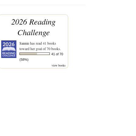
2026 Reading
Challenge
Sannie
has read 41 books
toward her goal of 70 books.
41 of 70
(58%)
view books