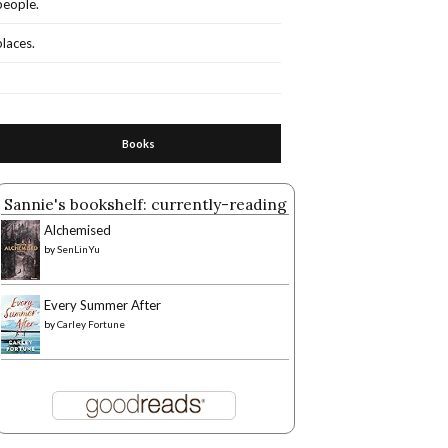
people.
places.
Books
Sannie's bookshelf: currently-reading
Alchemised
by
SenLinYu
Every Summer After
by
Carley Fortune