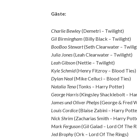
Gäste:
Charlie Bewley
(Demetri – Twilight)
Gil Birmingham
(Billy Black – Twilight)
BooBoo Stewart
(Seth Clearwater – Twilig
Julia Jones
(Leah Clearwater – Twilight)
Leah Gibson
(Nettie – Twilight)
Kyle Schmid
(Henry Fitzroy – Blood Ties)
Dylan Neal
(Mike Celluci – Blood Ties)
Natalia Tena
(Tonks – Harry Potter)
George Harris
(Kingsley Shacklebolt – Har
James und Oliver Phelps
(George & Fred W
Louis Cordice
(Blaise Zabini – Harry Potte
Nick Shrim
(Zacharias Smith – Harry Pott
Mark Ferguson
(Gil Galad – Lord Of The R
Jed Brophy
(Ork – Lord Of The Rings)