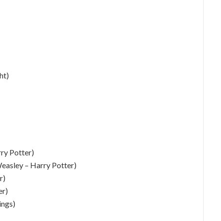
ht)
ry Potter)
easley – Harry Potter)
r)
er)
ings)