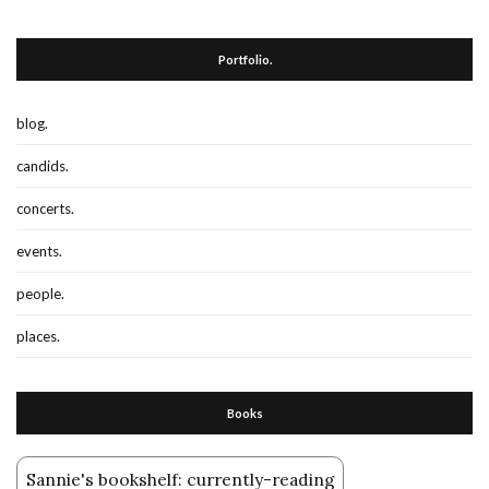
Portfolio.
blog.
candids.
concerts.
events.
people.
places.
Books
Sannie's bookshelf: currently-reading