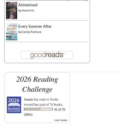
Alchemised
by
SenLinYu
Every Summer After
by
Carley Fortune
2026 Reading
Challenge
Sannie
has read 41 books
toward her goal of 70 books.
41 of 70
(58%)
view books