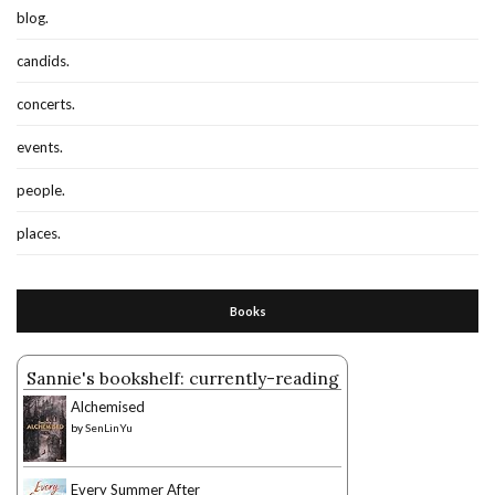
blog.
candids.
concerts.
events.
people.
places.
Books
Sannie's bookshelf: currently-reading
Alchemised
by
SenLinYu
Every Summer After