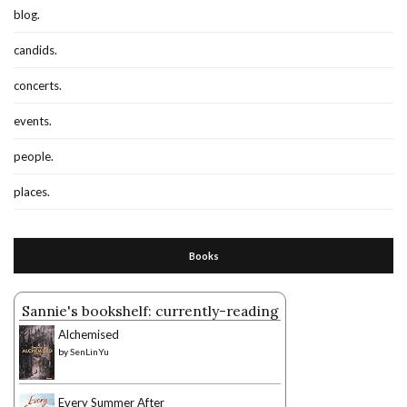
blog.
candids.
concerts.
events.
people.
places.
Books
Sannie's bookshelf: currently-reading
Alchemised
by
SenLinYu
Every Summer After