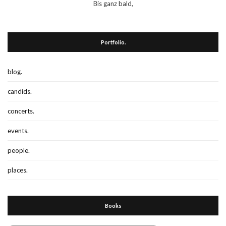
Bis ganz bald,
Portfolio.
blog.
candids.
concerts.
events.
people.
places.
Books