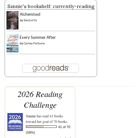
Sannie's bookshelf: currently-reading
Alchemised
by
SenLinYu
Every Summer After
by
Carley Fortune
2026 Reading
Challenge
Sannie
has read 41 books
toward her goal of 70 books.
41 of 70
(58%)