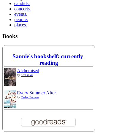
candids.
concerts.
events.
people.
places.
Books
Sannie's bookshelf: currently-
reading
Alchemised
by
SenLinYu
Every Summer After
by
Carley Fortune