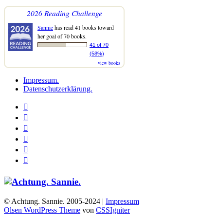
2026 Reading Challenge
Sannie
has read 41 books toward
her goal of 70 books.
41 of 70
(58%)
view books
Impressum.
Datenschutzerklärung.
© Achtung. Sannie. 2005-2024 |
Impressum
Olsen WordPress Theme
von
CSSIgniter