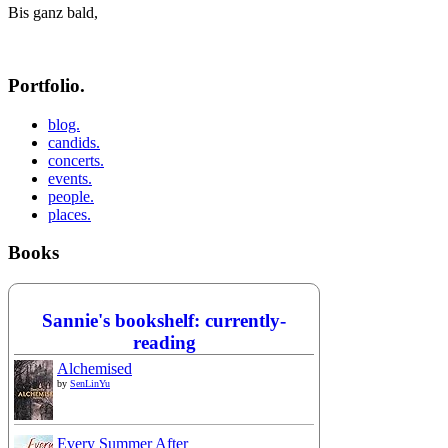
Bis ganz bald,
Portfolio.
blog.
candids.
concerts.
events.
people.
places.
Books
Sannie's bookshelf: currently-
reading
Alchemised
by
SenLinYu
Every Summer After