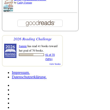
by
Carley Fortune
2026 Reading Challenge
Sannie
has read 41 books toward
her goal of 70 books.
41 of 70
(58%)
view books
Impressum.
Datenschutzerklärung.