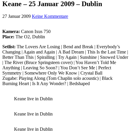
Keane – 25 Januar 2009 – Dublin
27 Januar 2009
Keine Kommentare
Kamera:
Canon Ixus 750
Place:
The O2, Dublin
Setlist:
The Lovers Are Losing | Bend and Break | Everybody’s
Changing | Again and Again | A Bad Dream | This Is the Last Time |
Better Than This | Spiralling | Try Again | Sunshine | Snowed Under
| The River (Bruce Springsteen cover) | You Haven’t Told Me
Anything | Leaving So Soon? | You Don’t See Me | Perfect
Symmetry | Somewhere Only We Know | Crystal Ball
Zugabe: Playing Along (Tom Chaplin solo acoustic) | Black
Burning Heart | Is It Any Wonder? | Bedshaped
Keane live in Dublin
Keane live in Dublin
Keane live in Dublin