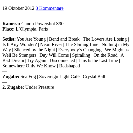
19 Oktober 2012
3 Kommentare
Kamera:
Canon Powershot S90
Place:
L’Olympia, Paris
Setlist:
You Are Young | Bend and Break | The Lovers Are Losing |
Is It Any Wonder? | Neon River | The Starting Line | Nothing in My
Way | Silenced by the Night | Everybody’s Changing | We Might as
Well Be Strangers | Day Will Come | Spiralling | On the Road | A
Bad Dream | Try Again | Disconnected | This Is the Last Time |
Somewhere Only We Know | Bedshaped
—
Zugabe:
Sea Fog | Sovereign Light Café | Crystal Ball
—
2. Zugabe:
Under Pressure