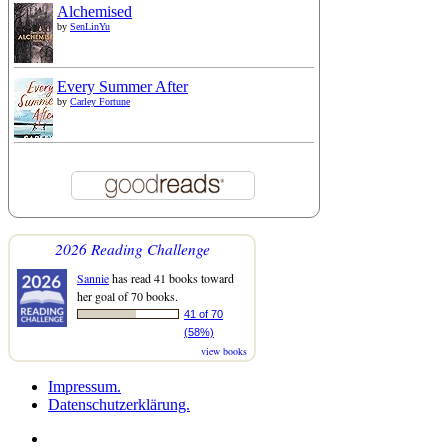
Alchemised
by
SenLinYu
Every Summer After
by
Carley Fortune
2026 Reading Challenge
Sannie
has read 41 books toward
her goal of 70 books.
41 of 70
(58%)
view books
Impressum.
Datenschutzerklärung.