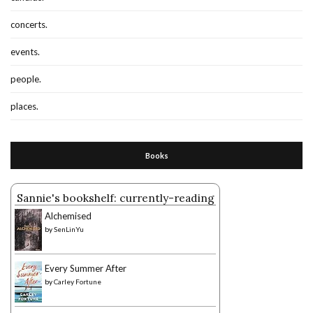
concerts.
events.
people.
places.
Books
Sannie's bookshelf: currently-reading
Alchemised
by
SenLinYu
Every Summer After
by
Carley Fortune