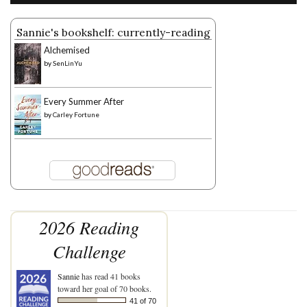
Sannie's bookshelf: currently-reading
Alchemised
by
SenLinYu
Every Summer After
by
Carley Fortune
2026 Reading
Challenge
Sannie
has read 41 books
toward her goal of 70 books.
41 of 70