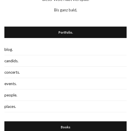
Bis ganz bald,
Portfolio.
blog.
candids.
concerts.
events.
people.
places.
Books