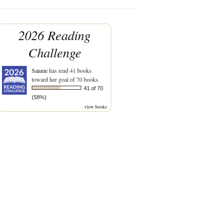
2026 Reading
Challenge
Sannie
has read 41 books
toward her goal of 70 books.
41 of 70
(58%)
view books