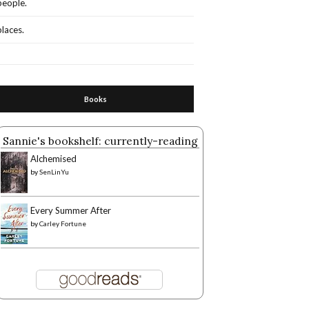
people.
places.
Books
Sannie's bookshelf: currently-reading
Alchemised
by
SenLinYu
Every Summer After
by
Carley Fortune