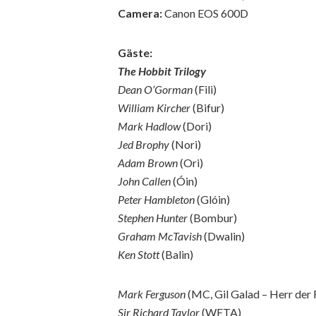
Camera:
Canon EOS 600D
Gäste:
The Hobbit Trilogy
Dean O’Gorman
(Fili)
William Kircher
(Bifur)
Mark Hadlow
(Dori)
Jed Brophy
(Nori)
Adam Brown
(Ori)
John Callen
(Óin)
Peter Hambleton
(Glóin)
Stephen Hunter
(Bombur)
Graham McTavish
(Dwalin)
Ken Stott
(Balin)
Mark Ferguson
(MC, Gil Galad – Herr der 
Sir Richard Taylor
(WETA)