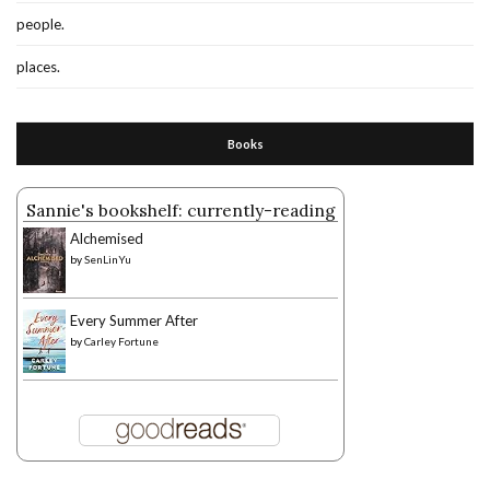
people.
places.
Books
Sannie's bookshelf: currently-reading
Alchemised
by
SenLinYu
Every Summer After
by
Carley Fortune