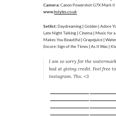
Camera:
Canon Powershot G7X Mark II
www.
hstyles.co.uk
Setlist:
Daydreaming | Golden | Adore You |
Late Night Talking | Cinema | Music for 
Makes You Beautiful | Grapejuice | Water
Encore: Sign of the Times | As It Was | Ki
I am so sorry for the watermark
bad at giving credit. Feel free 
instagram. Thx. <3