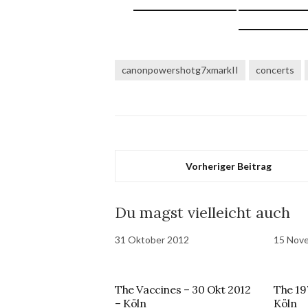
canonpowershotg7xmarkII
concerts
Vorheriger Beitrag
Du magst vielleicht auch
31 Oktober 2012
15 Nov
The Vaccines – 30 Okt 2012
The 19
– Köln
Köln