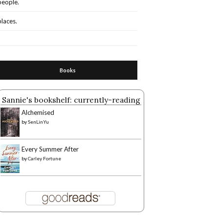
people.
places.
Books
Sannie's bookshelf: currently-reading
Alchemised
by
SenLinYu
Every Summer After
by
Carley Fortune