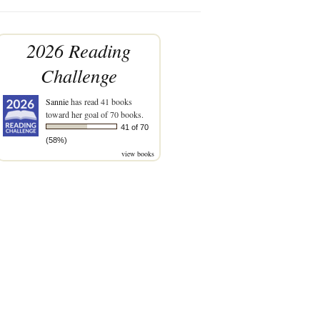
2026 Reading
Challenge
Sannie
has read 41 books
toward her goal of 70 books.
41 of 70
(58%)
view books