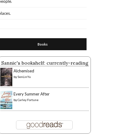
people.
places.
Books
Sannie's bookshelf: currently-reading
Alchemised
by
SenLinYu
Every Summer After
by
Carley Fortune