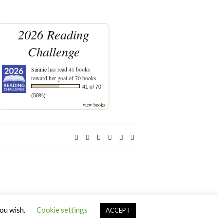
2026 Reading
Challenge
Sannie
has read 41 books
toward her goal of 70 books.
41 of 70
(58%)
view books
you wish.
Cookie settings
ACCEPT