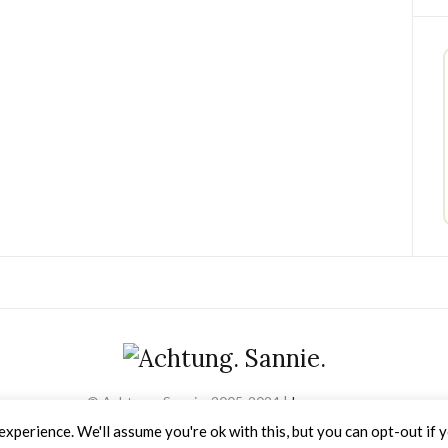
© Achtung. Sannie. 2005-2024 |
Impressum
Olsen WordPress Theme
von
CSSIgniter
xperience. We'll assume you're ok with this, but you can opt-out if 