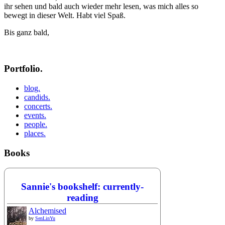
ihr sehen und bald auch wieder mehr lesen, was mich alles so
bewegt in dieser Welt. Habt viel Spaß.
Bis ganz bald,
Portfolio.
blog.
candids.
concerts.
events.
people.
places.
Books
Sannie's bookshelf: currently-
reading
Alchemised
by
SenLinYu