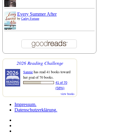
Every Summer After
by
Carley Fortune
2026 Reading Challenge
Sannie
has read 41 books toward
her goal of 70 books.
41 of 70
(58%)
view books
Impressum.
Datenschutzerklärung.