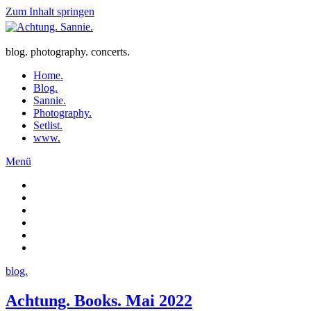
Zum Inhalt springen
blog. photography. concerts.
Home.
Blog.
Sannie.
Photography.
Setlist.
www.
Menü
blog.
Achtung. Books. Mai 2022