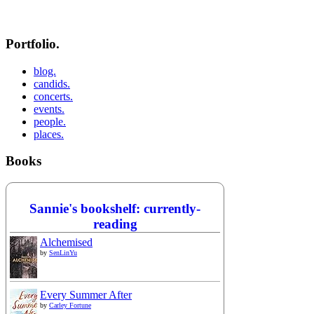
Portfolio.
blog.
candids.
concerts.
events.
people.
places.
Books
Sannie's bookshelf: currently-
reading
Alchemised
by
SenLinYu
Every Summer After
by
Carley Fortune