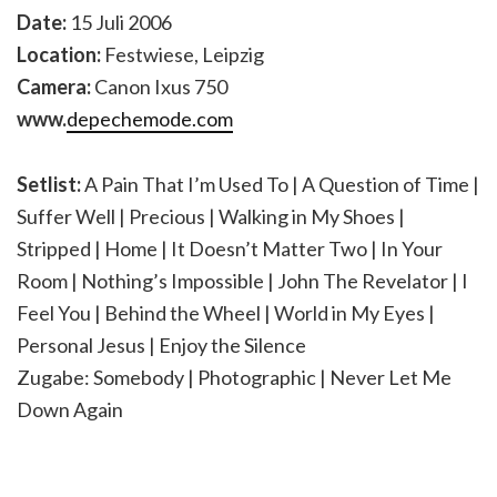
Date:
15 Juli 2006
Location:
Festwiese, Leipzig
Camera:
Canon Ixus 750
www.
depechemode.com
Setlist:
A Pain That I’m Used To | A Question of Time |
Suffer Well | Precious | Walking in My Shoes |
Stripped | Home | It Doesn’t Matter Two | In Your
Room | Nothing’s Impossible | John The Revelator | I
Feel You | Behind the Wheel | World in My Eyes |
Personal Jesus | Enjoy the Silence
Zugabe: Somebody | Photographic | Never Let Me
Down Again