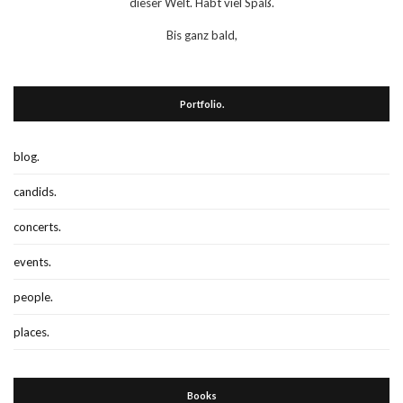
dieser Welt. Habt viel Spaß.
Bis ganz bald,
Portfolio.
blog.
candids.
concerts.
events.
people.
places.
Books