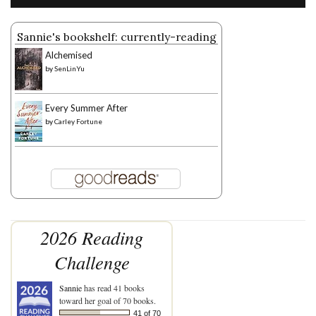
Sannie's bookshelf: currently-reading
Alchemised
by
SenLinYu
Every Summer After
by
Carley Fortune
2026 Reading
Challenge
Sannie
has read 41 books
toward her goal of 70 books.
41 of 70