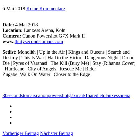
6 Mai 2018
Keine Kommentare
Date:
4 Mai 2018
Location:
Lanxess Arena, Köln
Camera:
Canon Powershot G7X Mark II
www.
thirtysecondstomars.com
Setlist:
Monolith | Up in the Air | Kings and Queens | Search and
Destroy | This Is War | Hail to the Victor | Dangerous Night | Do or
Die | Pyres of Varanasi | The Kill (Bury Me) | Stay (Rihanna Cover)
| Hurricane | City of Angels | Rescue Me | Rider
Zugabe: Walk On Water | Closer to the Edge
30secondstomars
canonpowershotg7xmarkII
jaredleto
lanxessarena
Vorheriger Beitrag
Nächster Beitrag