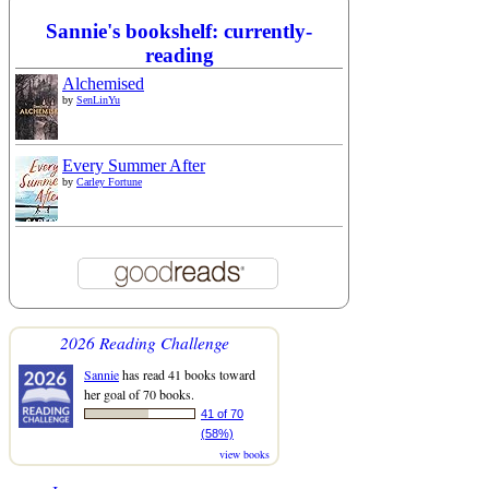
Sannie's bookshelf: currently-
reading
Alchemised
by
SenLinYu
Every Summer After
by
Carley Fortune
2026 Reading Challenge
Sannie
has read 41 books toward
her goal of 70 books.
41 of 70
(58%)
view books